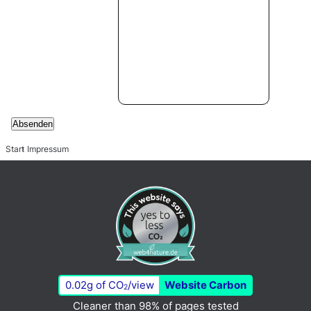
Absenden
Start
Impressum
0.02g of CO
/view
Website Carbon
2
Cleaner than 98% of pages tested