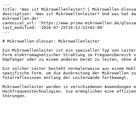
---

title: 'Was ist Mikrowellenleiter? | Mikrowellen-Glossa
description: 'Was ist Mikrowellenleiter? Und was hat da
mikrowellen.de!'

canonical_url: 'https://www.prima-mikrowellen.de/glossa
last_modified: '2026-07-25T16:52:52+02:00'

---

# Mikrowellen-Glossar: Mikrowellenleiter

Ein Mikrowellenleiter ist ein spezieller Typ von Leiter
Form elektromagnetischer Strahlung im Frequenzbereich v
Empfänger oder zu einem anderen Gerät zu leiten, ohne d
Ein solcher Leiter besteht normalerweise aus einem Hohl
spezifische Form, um die Ausbreitung der Mikrowellen zu
Totalreflexionen entlang der Leiterwände fortbewegt.

Mikrowellenleiter werden in verschiedenen Anwendungen e
Hochfrequenztechnologien. Sie ermöglichen eine effizien