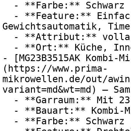
  - **Farbe:** Schwarz

  - **Feature:** Einfacher Bedienung, 
Gewichtsautomatik, Time
  - **Attribut:** vollautomatisch

  - **Ort:** Küche, Innenraum

- [MG23B3515AK Kombi-Mi
(https://www.prima-
mikrowellen.de/out/awin
variant=md&wt=md) — Sams
  - **Garraum:** Mit 23 Liter Garraum

  - **Bauart:** Kombi-Mikrowellen

  - **Farbe:** Schwarz
