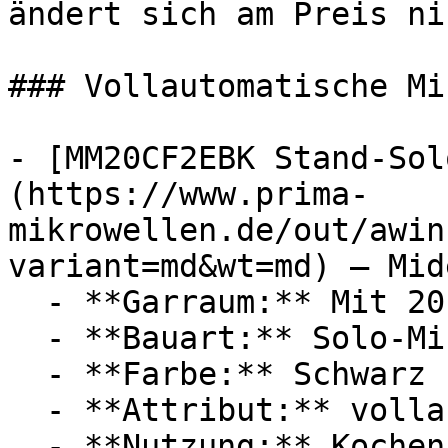
ändert sich am Preis ni
### Vollautomatische Mi
- [MM20CF2EBK Stand-Sol
(https://www.prima-
mikrowellen.de/out/awin
variant=md&wt=md) — Mide
  - **Garraum:** Mit 20 Liter Garraum

  - **Bauart:** Solo-Mikrowellen

  - **Farbe:** Schwarz

  - **Attribut:** vollautomatisch, stufenlos

  - **Nutzung:** Kochen
