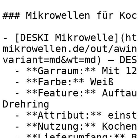
### Mikrowellen für Koch
- [DESKI Mikrowelle](ht
mikrowellen.de/out/awin
variant=md&wt=md) — DESK
  - **Garraum:** Mit 12 Liter Garraum

  - **Farbe:** Weiß

  - **Feature:** Auftaufunktion, Drehteller, 
Drehring

  - **Attribut:** einstellbar

  - **Nutzung:** Kochen

  - **Lieferumfang:** Bedienungsanleitung
