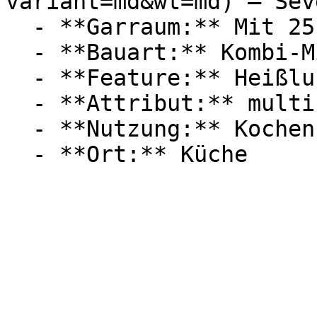
variant=md&wt=md) — Seve
  - **Garraum:** Mit 25 Liter Garraum

  - **Bauart:** Kombi-Mikrowellen

  - **Feature:** Heißluft

  - **Attribut:** multifunktional

  - **Nutzung:** Kochen, Gratinieren, Backen
