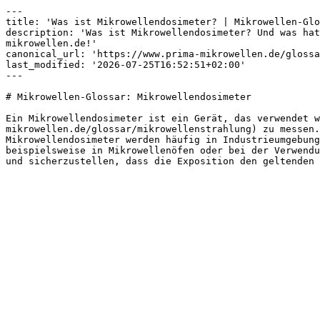
---

title: 'Was ist Mikrowellendosimeter? | Mikrowellen-Glo
description: 'Was ist Mikrowellendosimeter? Und was hat
mikrowellen.de!'

canonical_url: 'https://www.prima-mikrowellen.de/glossa
last_modified: '2026-07-25T16:52:51+02:00'

---

# Mikrowellen-Glossar: Mikrowellendosimeter

Ein Mikrowellendosimeter ist ein Gerät, das verwendet w
mikrowellen.de/glossar/mikrowellenstrahlung) zu messen.
Mikrowellendosimeter werden häufig in Industrieumgebung
beispielsweise in Mikrowellenöfen oder bei der Verwendu