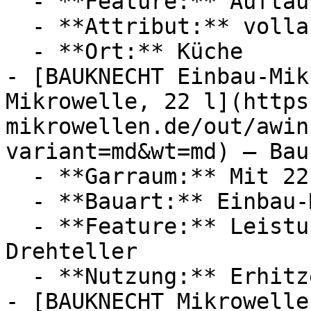
  - **Feature:** Auftaufunktion, Leistungsstufe

  - **Attribut:** vollautomatisch

  - **Ort:** Küche

- [BAUKNECHT Einbau-Mik
Mikrowelle, 22 l](https
mikrowellen.de/out/awin
variant=md&wt=md) — Bau
  - **Garraum:** Mit 22 Liter Garraum

  - **Bauart:** Einbau-Mikrowellen

  - **Feature:** Leistungsstufe, Schnellstart, 
Drehteller

  - **Nutzung:** Erhitzen

- [BAUKNECHT Mikrowelle